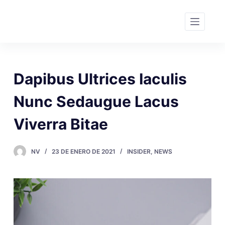
S
a
l
t
a
Dapibus Ultrices Iaculis
r
a
Nunc Sedaugue Lacus
l
c
Viverra Bitae
o
n
NV
23 DE ENERO DE 2021
INSIDER
,
NEWS
t
e
n
i
d
o