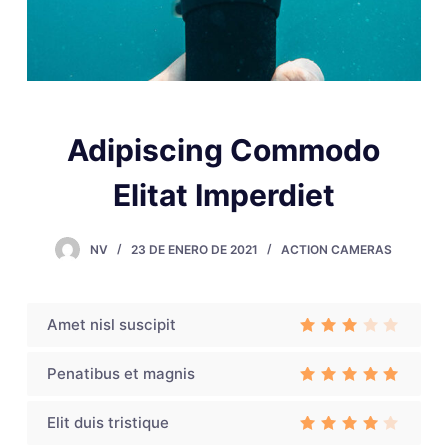
Adipiscing Commodo
Elitat Imperdiet
NV
23 DE ENERO DE 2021
ACTION CAMERAS
Amet nisl suscipit
Rate
d
3
out
Penatibus et magnis
of 5
Rated
3
out of 5
Elit duis tristique
Rated