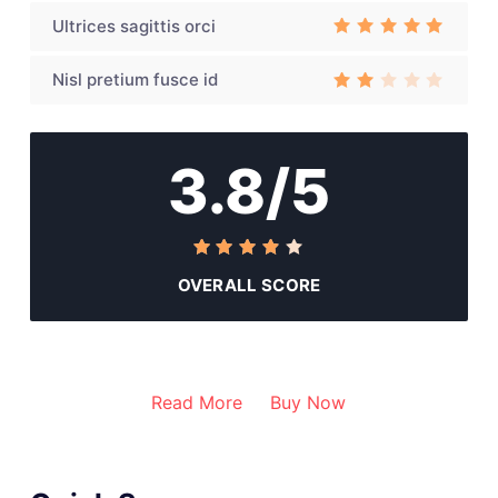
3
out
of 5
Ultrices sagittis orci
Rated
3
out of 5
Nisl pretium fusce id
Rat
ed
3
out
of
3.8/5
5
OVERALL SCORE
Read More
Buy Now